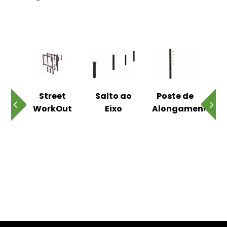
o
Street
Salto ao
Poste de
ico
WorkOut
Eixo
Alongamentos
C