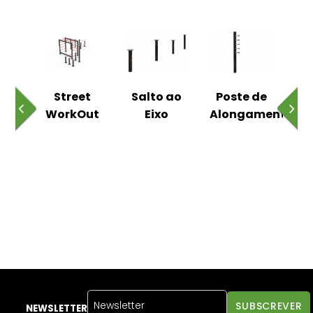
o
Street
Salto ao
Poste de
ico
WorkOut
Eixo
Alongamentos
C
NEWSLETTER