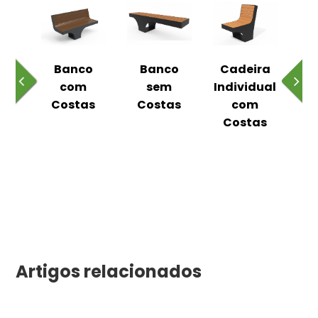
o
Banco
Banco
Cadeira
Es
ico
com
sem
Individual
Costas
Costas
com
Costas
Artigos relacionados