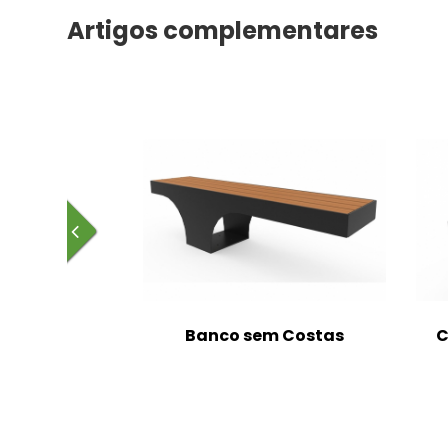
Artigos complementares
m Costas
Banco sem Costas
C