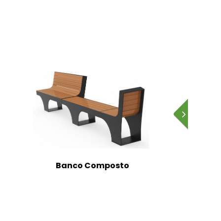
Banco Composto
Banc