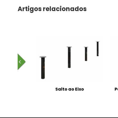
Artigos relacionados
WorkOut
Salto ao Eixo
P