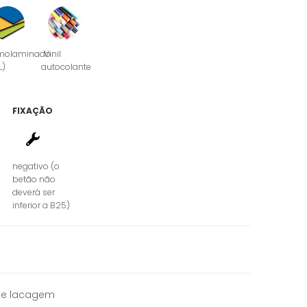
molaminado
Vinil
L)
autocolante
FIXAÇÃO
negativo (o
betão não
deverá ser
inferior a B25)
 de lacagem