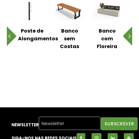
 ao
Poste de
Banco
Banco
Pa
Alongamentos
sem
com
Costas
Floreira
NEWSLETTER
SIGA-NOS NAS REDES SOCIAIS