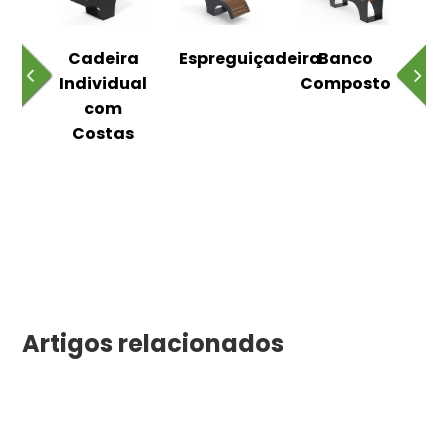
o
Cadeira
Espreguiçadeira
Banco
m
Individual
Composto
as
com
Costas
Artigos relacionados