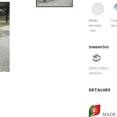
Betão
Ch
armado
alu
liso
DIMENSÕES
2000 x 550 x
450mm
DETALHES