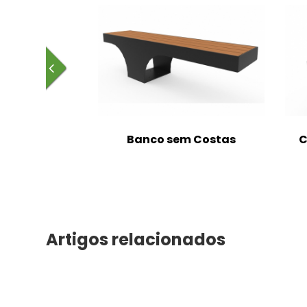
m Costas
Banco sem Costas
C
Artigos relacionados