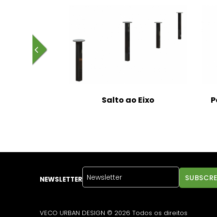
WorkOut
Salto ao Eixo
P
NEWSLETTER
VECO URBAN DESIGN © 2026 Todos os direitos