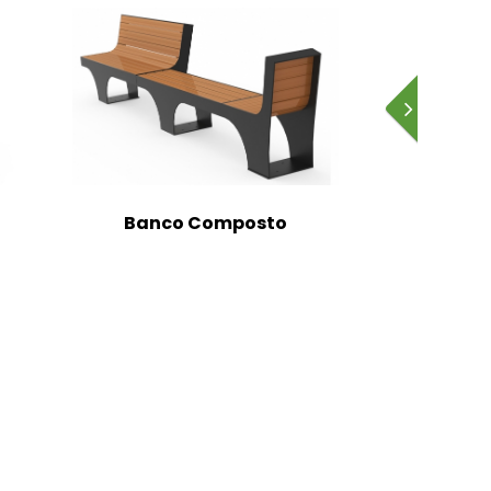
Banco Composto
Banc