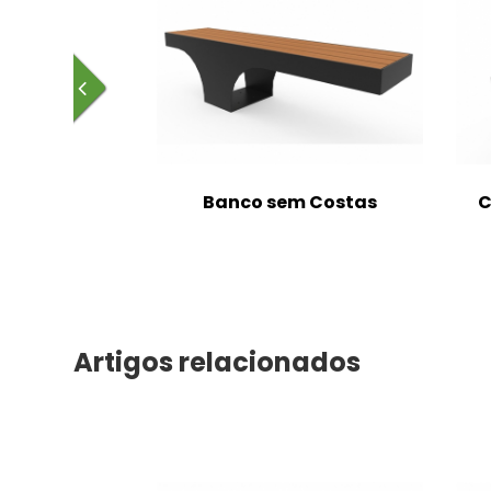
m Costas
Banco sem Costas
C
Artigos relacionados