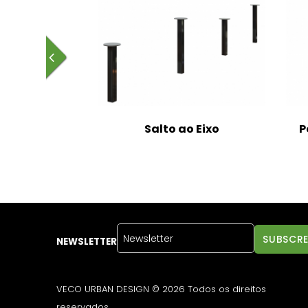
WorkOut
Salto ao Eixo
P
NEWSLETTER
VECO URBAN DESIGN © 2026 Todos os direitos
reservados.