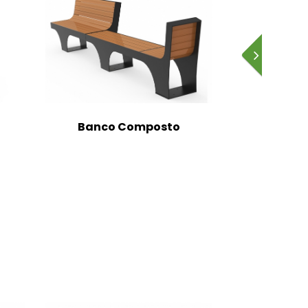
Banco Composto
Banc