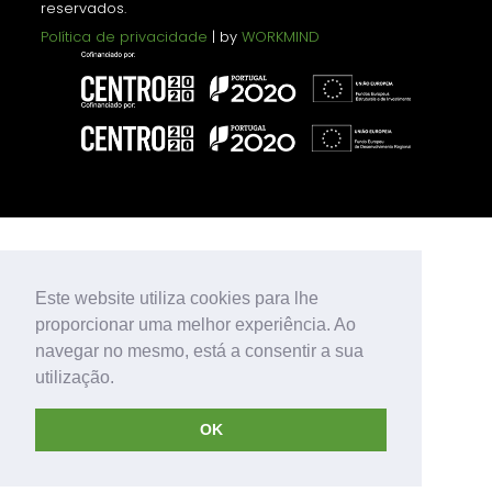
reservados.
Política de privacidade
| by
WORKMIND
Este website utiliza cookies para lhe
proporcionar uma melhor experiência. Ao
navegar no mesmo, está a consentir a sua
utilização.
OK