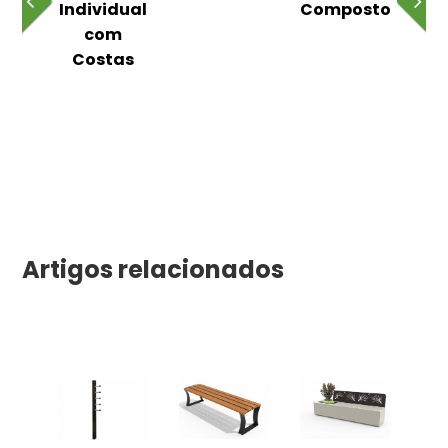
m
Individual
Composto
as
com
Costas
Artigos relacionados