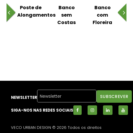
 ao
Poste de
Banco
Banco
Pa
Alongamentos
sem
com
Costas
Floreira
NEWSLETTER
SIGA-NOS NAS REDES SOCIAIS
VECO URBAN DESIGN © 2026 Todos os direitos