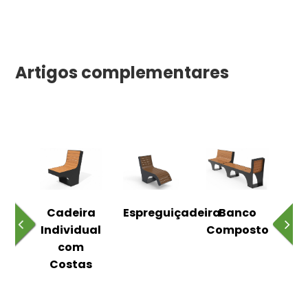
Artigos complementares
o
Cadeira
Espreguiçadeira
Banco
m
Individual
Composto
as
com
Costas