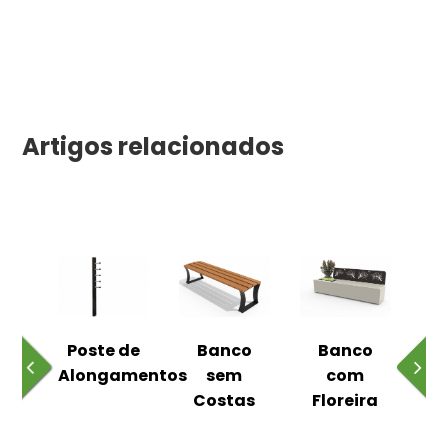
Artigos relacionados
 ao
Poste de
Banco
Banco
Pa
Alongamentos
sem
com
Costas
Floreira