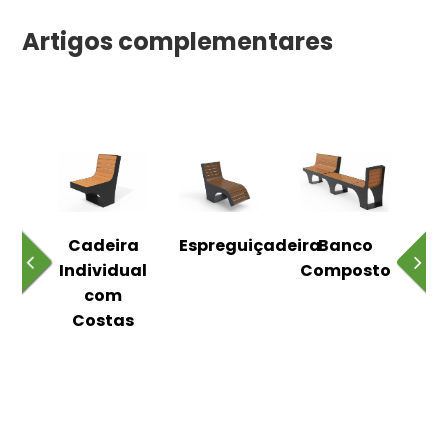
Artigos complementares
o
Cadeira
Espreguiçadeira
Banco
m
Individual
Composto
as
com
Costas