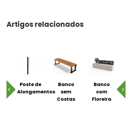
Artigos relacionados
 ao
Poste de
Banco
Banco
Pa
Alongamentos
sem
com
Costas
Floreira