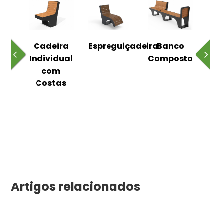
o
Cadeira
Espreguiçadeira
Banco
m
Individual
Composto
as
com
Costas
Artigos relacionados