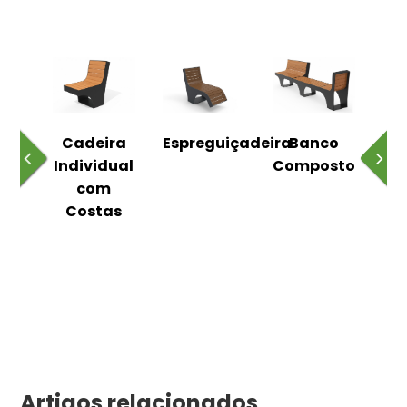
o
Cadeira
Espreguiçadeira
Banco
m
Individual
Composto
as
com
Costas
Artigos relacionados