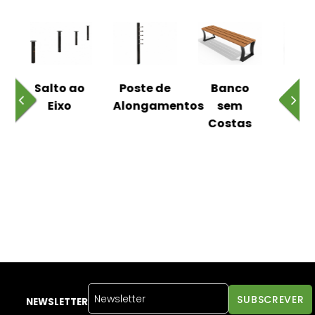
 ao
Poste de
Banco
Banco
Pa
o
Alongamentos
sem
com
Costas
Floreira
NEWSLETTER