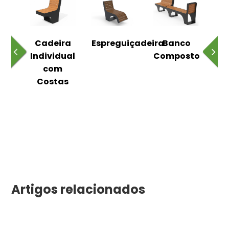
o
Cadeira
Espreguiçadeira
Banco
m
Individual
Composto
as
com
Costas
Artigos relacionados