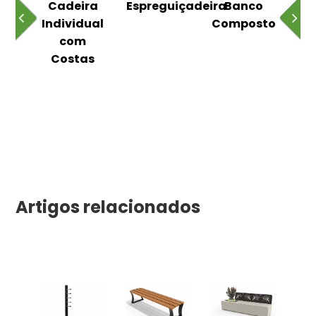
o
Cadeira
Espreguiçadeira
Banco
m
Individual
Composto
as
com
Costas
Artigos relacionados