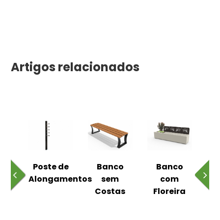
Artigos relacionados
 ao
Poste de
Banco
Banco
Pa
Alongamentos
sem
com
Costas
Floreira