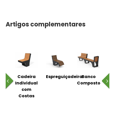
Artigos complementares
o
Cadeira
Espreguiçadeira
Banco
m
Individual
Composto
as
com
Costas