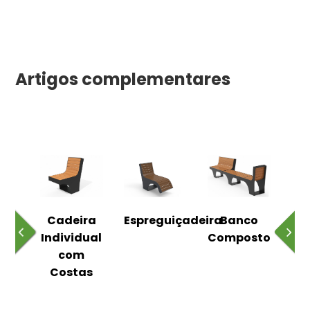
Artigos complementares
o
Cadeira
Espreguiçadeira
Banco
m
Individual
Composto
as
com
Costas