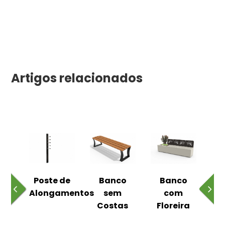
Artigos relacionados
 ao
Poste de
Banco
Banco
Pa
Alongamentos
sem
com
Costas
Floreira