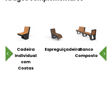
o
Cadeira
Espreguiçadeira
Banco
m
Individual
Composto
as
com
Costas