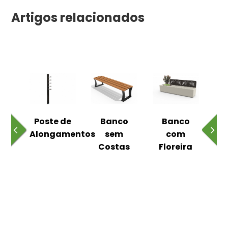
Artigos relacionados
 ao
Poste de
Banco
Banco
Pa
Alongamentos
sem
com
Costas
Floreira