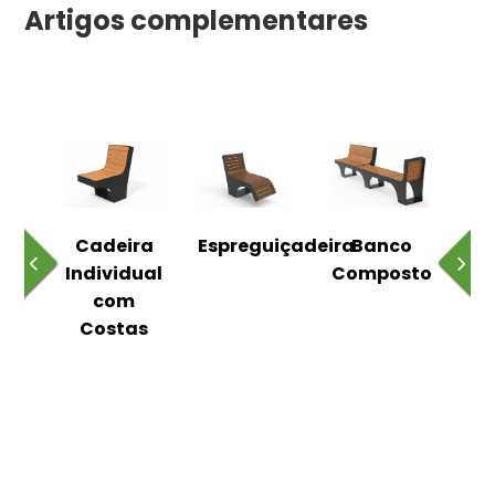
Artigos complementares
o
Cadeira
Espreguiçadeira
Banco
m
Individual
Composto
as
com
Costas