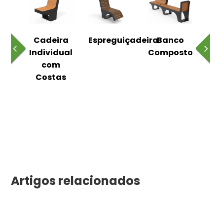
o
Cadeira
Espreguiçadeira
Banco
m
Individual
Composto
as
com
Costas
Artigos relacionados