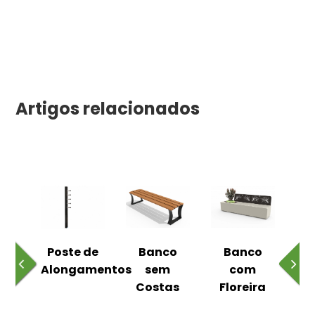
Artigos relacionados
 ao
Poste de
Banco
Banco
Pa
Alongamentos
sem
com
Costas
Floreira