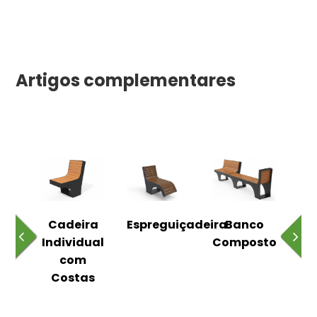
Artigos complementares
o
Cadeira
Espreguiçadeira
Banco
m
Individual
Composto
as
com
Costas