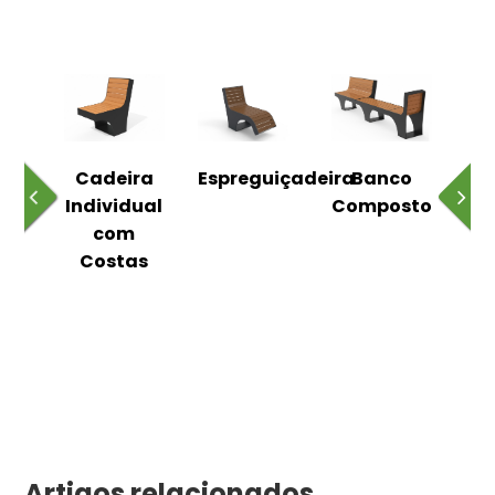
o
Cadeira
Espreguiçadeira
Banco
m
Individual
Composto
as
com
Costas
Artigos relacionados