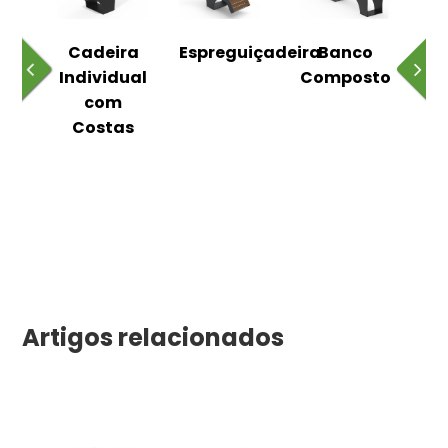
o
Cadeira
Espreguiçadeira
Banco
m
Individual
Composto
as
com
Costas
Artigos relacionados