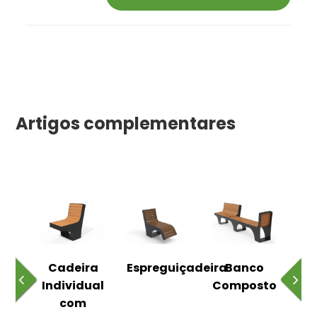
Artigos complementares
o
Cadeira
Espreguiçadeira
Banco
m
Individual
Composto
as
com