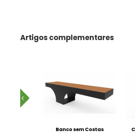
Artigos complementares
m Costas
Banco sem Costas
C