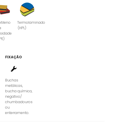
etileno
Termolaminado
a
(HPL)
sidade
PE)
FIXAÇÃO
Buchas
metálicas,
bucha química,
negativo/
chumbadouros
ou
enterramento.