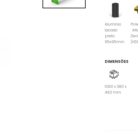
Alumínio
Poli
lacado
Alt
preto
Den
95x95mm
(HD
DIMENSÕES
1080 x 380 x
460 mm