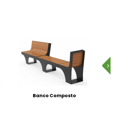
Banco Composto
Banc