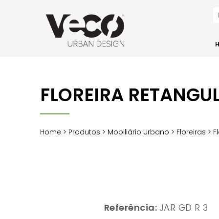
FLOREIRA RETANGU
Home
>
Produtos
>
Mobiliário Urbano
>
Floreiras
>
F
Referência:
JAR GD R 3