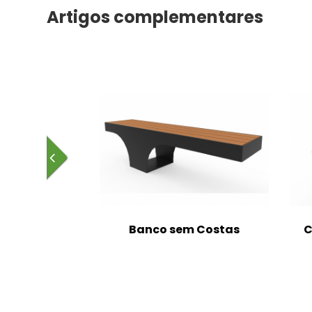
Artigos complementares
m Costas
Banco sem Costas
C