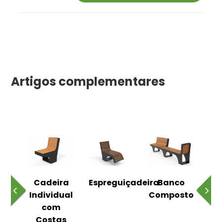
Artigos complementares
o
Cadeira
Espreguiçadeira
Banco
m
Individual
Composto
as
com
Costas