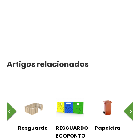
Artigos relacionados
r de
Resguardo
RESGUARDO
Papeleira
Fi
tor
ECOPONTO
Co