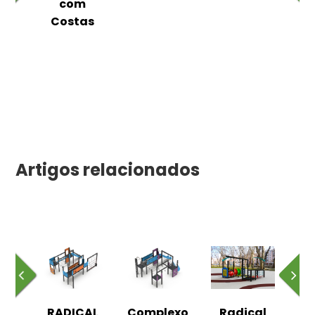
as
com
Costas
Artigos relacionados
l
RADICAL
Complexo
Radical