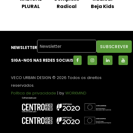
al
PLURAL
Radical
Beja Kids
R
NEWSLETTER
SIGA-NOS NAS REDES SOCIAIS
VECO URBAN DESIGN © 2026 Todos os direitos
reservados.
Política de privacidade
| by
WORKMIND