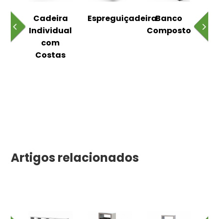
o
Cadeira
Espreguiçadeira
Banco
m
Individual
Composto
as
com
Costas
Artigos relacionados