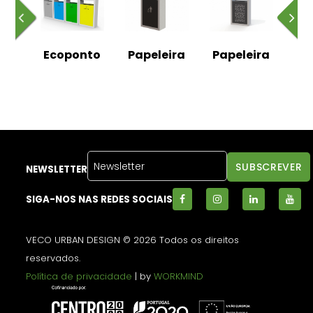
0
Ecoponto
Papeleira
Papeleira
Pa
HPL
em
NEWSLETTER
SIGA-NOS NAS REDES SOCIAIS
VECO URBAN DESIGN © 2026 Todos os direitos
reservados.
Política de privacidade
| by
WORKMIND