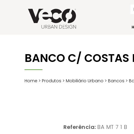
BANCO C/ COSTAS E
Home
>
Produtos
>
Mobiliário Urbano
>
Bancos
>
B
Referência:
BA MT 7 1 B