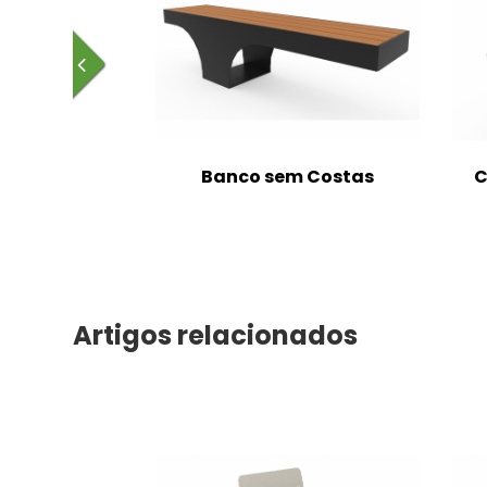
m Costas
Banco sem Costas
C
Artigos relacionados