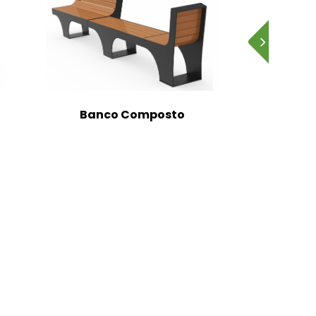
Banco Composto
Banc