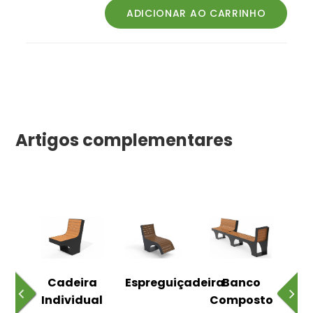
Artigos complementares
o
Cadeira
Espreguiçadeira
Banco
m
Individual
Composto