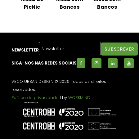
os
PicNic
Bancos
Bancos
B
NEWSLETTER
SIGA-NOS NAS REDES SOCIAIS
VECO URBAN DESIGN © 2026 Todos os direitos
reservados.
Política de privacidade
| by
WORKMIND