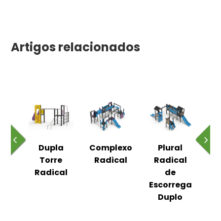
Artigos relacionados
al
Dupla
Complexo
Plural
R
b
Torre
Radical
Radical
Radical
de
Escorrega
Duplo