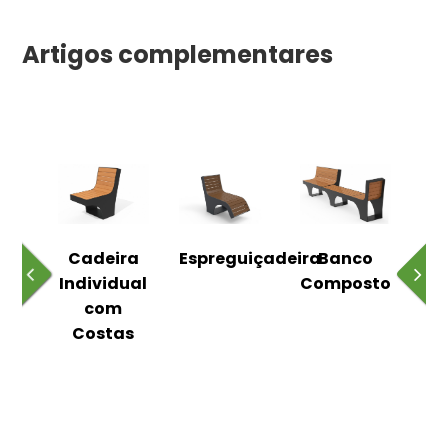
Artigos complementares
o
Cadeira
Espreguiçadeira
Banco
m
Individual
Composto
as
com
Costas