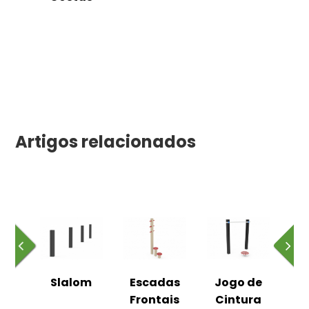
Artigos relacionados
dar
Slalom
Escadas
Jogo de
Es
o
Frontais
Cintura