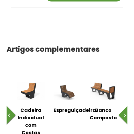
Artigos complementares
o
Cadeira
Espreguiçadeira
Banco
m
Individual
Composto
as
com
Costas