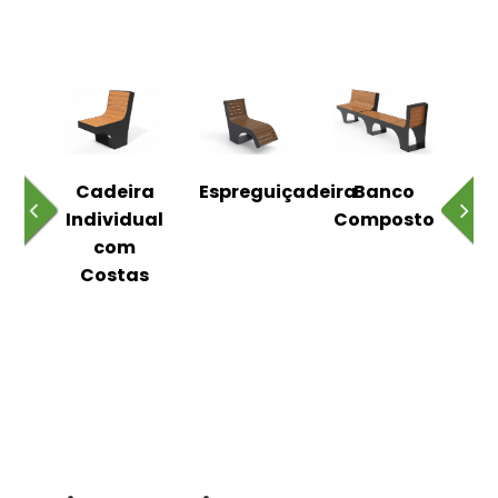
o
Cadeira
Espreguiçadeira
Banco
m
Individual
Composto
as
com
Costas