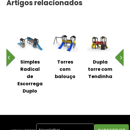
Artigos relacionados
a
Simples
Torres
Dupla
e
Radical
com
torre com
al
de
balouço
Tendinha
R
Escorrega
Duplo