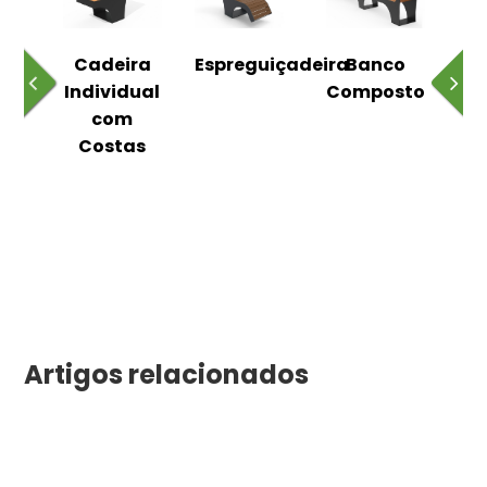
o
Cadeira
Espreguiçadeira
Banco
m
Individual
Composto
as
com
Costas
Artigos relacionados