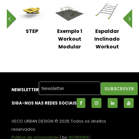
 de
STEP
Exemplo 1
Espaldar
Ba
ões
Workout
Inclinado
El
Modular
Workout
NEWSLETTER
SIGA-NOS NAS REDES SOCIAIS
VECO URBAN DESIGN © 2026 Todos os direitos
reservados.
Política de privacidade
| by
WORKMIND