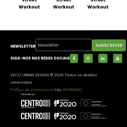
ut
Workout
Workout
Workout
Fr
NEWSLETTER
SIGA-NOS NAS REDES SOCIAIS
VECO URBAN DESIGN © 2026 Todos os direitos
reservados.
Política de privacidade
| by
WORKMIND