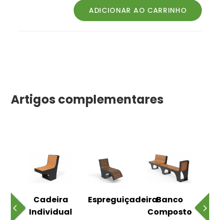
Artigos complementares
o
Cadeira
Espreguiçadeira
Banco
m
Individual
Composto