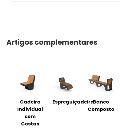
Artigos complementares
o
Cadeira
Espreguiçadeira
Banco
m
Individual
Composto
as
com
Costas