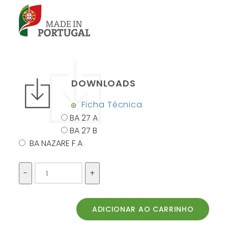
DOWNLOADS
Ficha Técnica
BA 27 A
BA 27 B
BA NAZARE F A