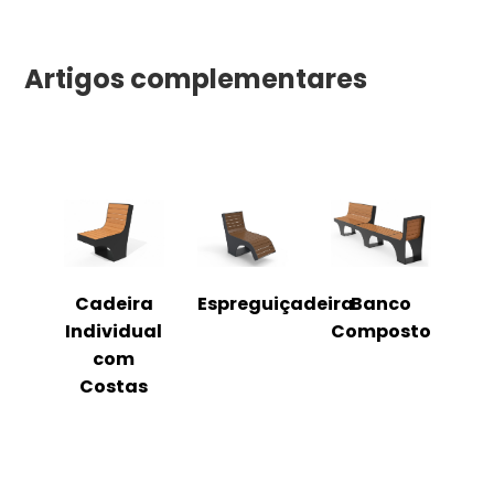
Artigos complementares
o
Cadeira
Espreguiçadeira
Banco
m
Individual
Composto
as
com
Costas