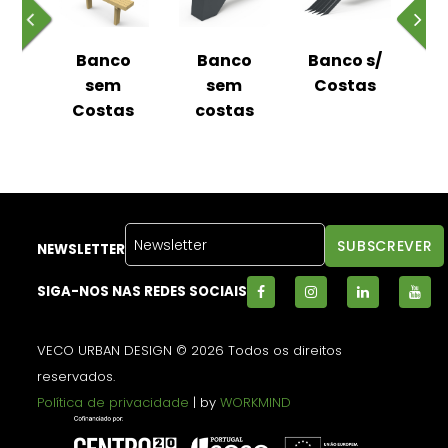
o
Banco
Banco
Banco s/
m
sem
sem
Costas
as
Costas
costas
C
NEWSLETTER
SIGA-NOS NAS REDES SOCIAIS
VECO URBAN DESIGN © 2026 Todos os direitos
reservados.
Política de privacidade
| by
WORKMIND