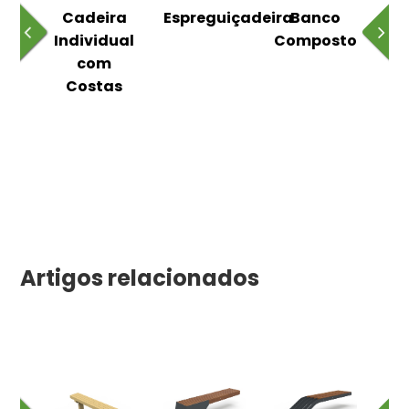
o
Cadeira
Espreguiçadeira
Banco
m
Individual
Composto
as
com
Costas
Artigos relacionados