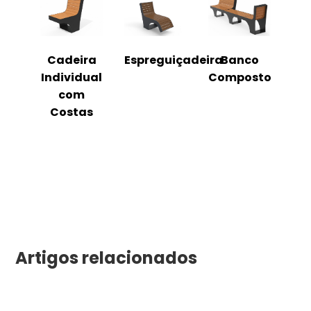
o
Cadeira
Espreguiçadeira
Banco
m
Individual
Composto
as
com
Costas
Artigos relacionados