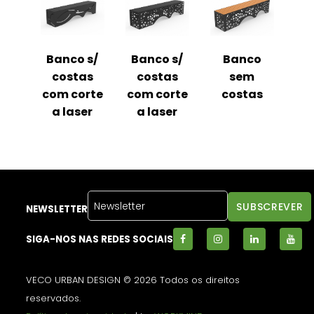
Banco s/
Banco s/
Banco
costas
costas
sem
com corte
com corte
costas
a laser
a laser
NEWSLETTER
SIGA-NOS NAS REDES SOCIAIS
VECO URBAN DESIGN © 2026 Todos os direitos
reservados.