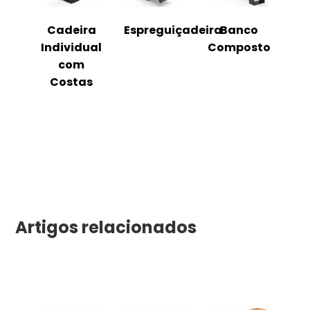
o
Cadeira
Espreguiçadeira
Banco
m
Individual
Composto
as
com
Costas
Artigos relacionados