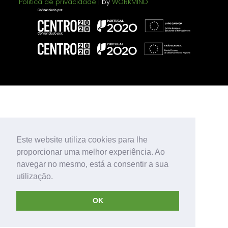
Política de privacidade
| by
WORKMIND
Este website utiliza cookies para lhe
proporcionar uma melhor experiência. Ao
navegar no mesmo, está a consentir a sua
utilização.
OK