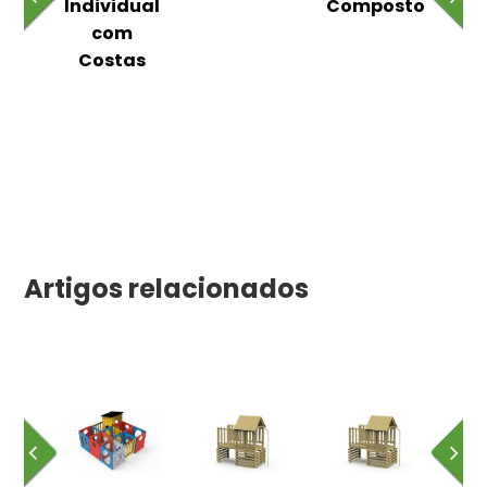
m
Individual
Composto
as
com
Costas
Artigos relacionados