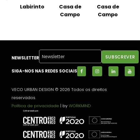
ha
Labirinto
Casa de
Casa de
ial
Campo
Campo
PA
NEWSLETTER
SIGA-NOS NAS REDES SOCIAIS
VECO URBAN DESIGN © 2026 Todos os direitos
reservados.
Política de privacidade
| by
WORKMIND