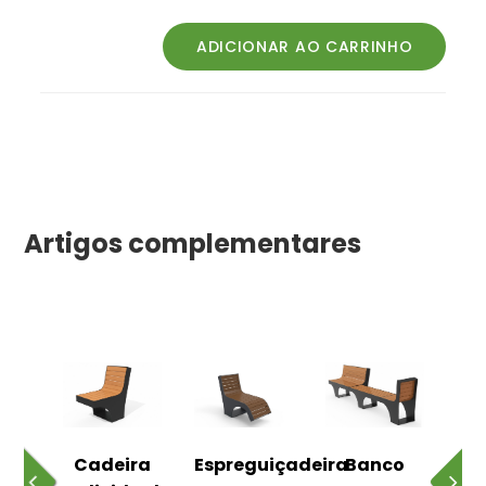
Artigos complementares
o
Cadeira
Espreguiçadeira
Banco