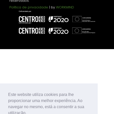
reservados.
Política de privacidade
| by
WORKMIND
Este website utiliza cookies para lhe
proporcionar uma melhor experiência. Ao
navegar no mesmo, está a consentir a sua
utilização.