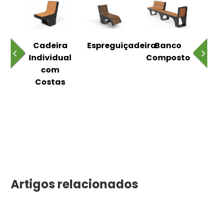
o
Cadeira
Espreguiçadeira
Banco
m
Individual
Composto
as
com
Costas
Artigos relacionados