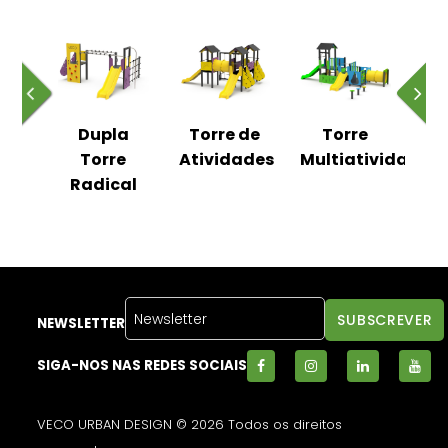
exo
Dupla
Torre de
Torre
Co
al
Torre
Atividades
Multiatividades
R
Radical
NEWSLETTER
SIGA-NOS NAS REDES SOCIAIS
VECO URBAN DESIGN © 2026 Todos os direitos