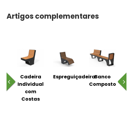
Artigos complementares
o
Cadeira
Espreguiçadeira
Banco
m
Individual
Composto
as
com
Costas