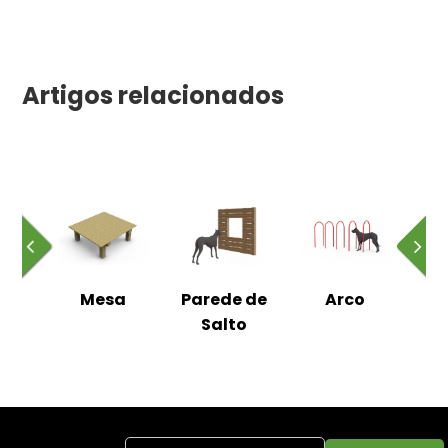
Artigos relacionados
ada
Mesa
Parede de
Arco
Es
Salto