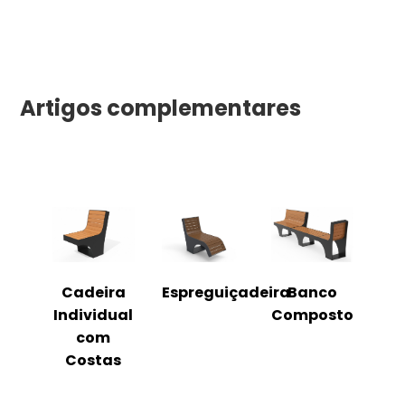
Artigos complementares
o
Cadeira
Espreguiçadeira
Banco
m
Individual
Composto
as
com
Costas