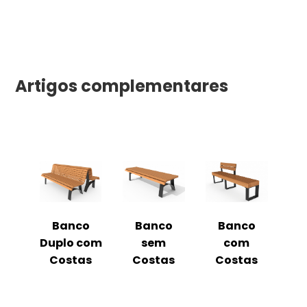
Artigos complementares
o
Banco
Banco
Banco
ual
Duplo com
sem
com
m
Costas
Costas
Costas
C
as