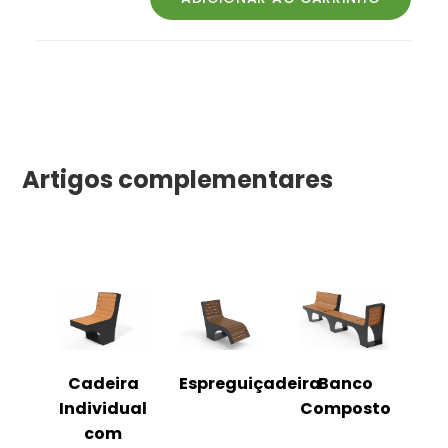
Artigos complementares
o
Cadeira
Espreguiçadeira
Banco
m
Individual
Composto
as
com