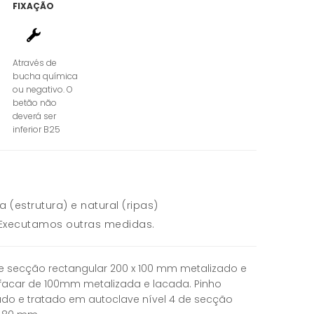
FIXAÇÃO
Através de
bucha química
ou negativo. O
betão não
deverá ser
inferior B25
ja (estrutura) e natural (ripas)
Executamos outras medidas.
e secção rectangular 200 x 100 mm metalizado e
facar de 100mm metalizada e lacada. Pinho
do e tratado em autoclave nível 4 de secção