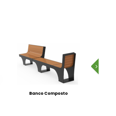
Banco Composto
Banc