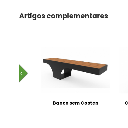
Artigos complementares
m Costas
Banco sem Costas
C