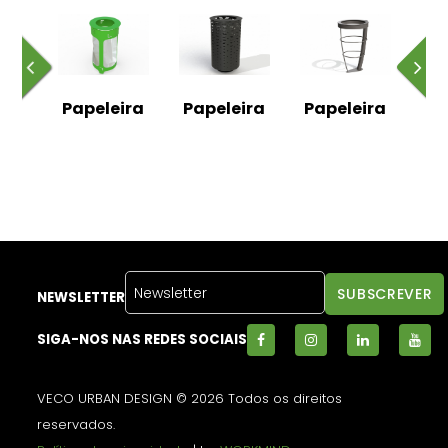
ira
Papeleira
Papeleira
Papeleira
Pa
ta
C
ox
e
NEWSLETTER
SIGA-NOS NAS REDES SOCIAIS
VECO URBAN DESIGN © 2026 Todos os direitos
reservados.