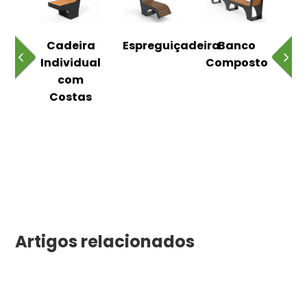
o
Cadeira
Espreguiçadeira
Banco
m
Individual
Composto
as
com
Costas
Artigos relacionados