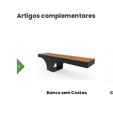
Artigos complementares
m Costas
Banco sem Costas
C