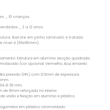
res _ 10 crianças
endadas _ 2 a 12 anos
utura: Barrote em pinho laminado e tratado
e nível 4 (95x95mm).
abamento: Estrutura em alumínio secção quadrada
molacado (cor opcional: Vermelho, Azul, Amarelo
lta pressão (HPL) com 12.5mm de espessura.
 15mm.
304 Ø 35 mm.
 de 16mm reforçada no interior.
e união e fixação em alumínio e plástico
cogumelos em plástico rotomoldado.