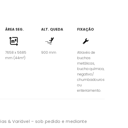
ÁREA SEG.
ALT. QUEDA
FIXAÇÃO
7658 x 5685
900 mm
Através de
mm (44m²)
buchas
metálicas,
bucha química,
negativo/
chumbadouros
ou
enterramento.
rias & Variável – sob pedido e mediante