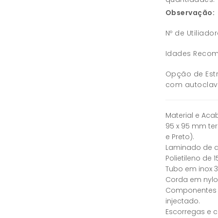
Observação:
Nº de Utiliado
Idades Recom
Opção de Estr
com autoclav
Material e Ac
95 x 95 mm ter
e Preto).
Laminado de a
Polietileno de
Tubo em inox 
Corda em nylon
Componentes d
injectado.
Escorregas e 