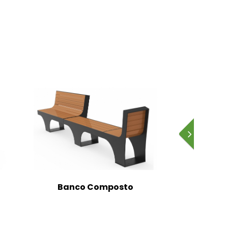
Banco Composto
Banc