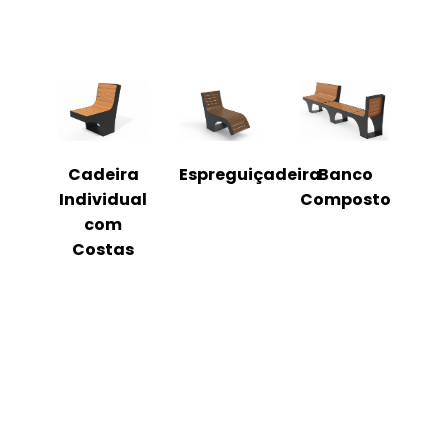
o
Cadeira
Espreguiçadeira
Banco
m
Individual
Composto
as
com
Costas