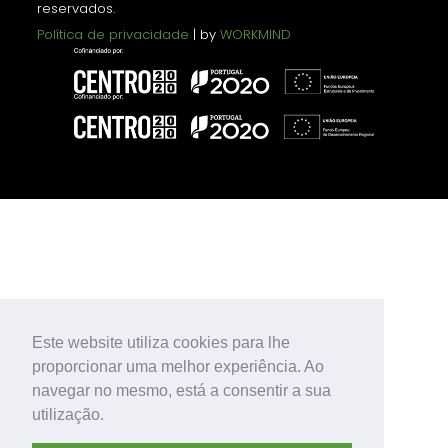
reservados.
Política de privacidade
| by
WORKMIND
Este website utiliza cookies para lhe
proporcionar uma melhor experiência. Ao
navegar no mesmo, está a consentir a sua
utilização.