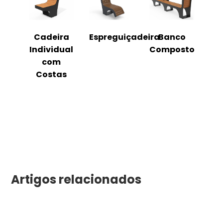
o
Cadeira
Espreguiçadeira
Banco
m
Individual
Composto
as
com
Costas
Artigos relacionados